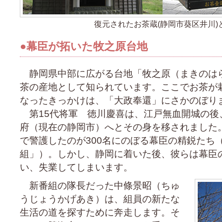
復元されたお茶蔵(静岡市葵区井川
●
幕臣が拓いた牧之原台地
静岡県中部に広がる台地「牧之原（まきのは
茶の産地として知られています。ここでお茶が
なったきっかけは、「大政奉還」にさかのぼり
第15代将軍 徳川慶喜は、江戸無血開城の後
府（現在の静岡市）へとその身を移されました
で警護したのが300名にのぼる幕臣の精鋭たち
組」）。しかし、静岡に着いた後、彼らは幕臣
い、失業してしまいます。
新番組の隊長だった中條景昭（ちゅ
うじょうかげあき）は、組員の新たな
生活の道を探すために奔走します。そ