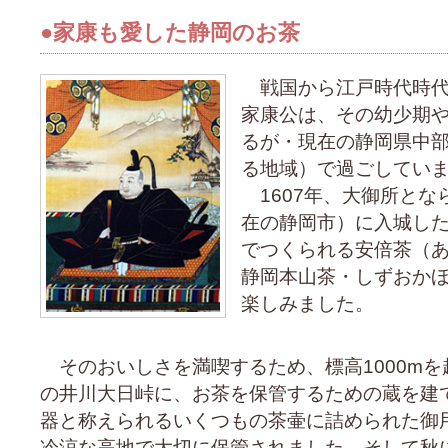
●家康も愛した静岡のお茶
戦国から江戸時代時代
家康公は、その幼少期
るが・現在の静岡県中
る地域）で過ごしてい
1607年、大御所とな
在の静岡市）に入城し
でつくられる安倍茶（
静岡本山茶・しずおか
楽しみました。
そのおいしさを満喫するため、標高1000mを
の井川大日峠に、お茶を保管するための蔵を建
器と称えられるいくつもの茶壷に詰められた御
冷涼な高地で大切に保管されました。そして秋